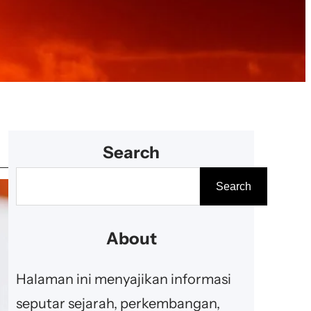
Search
S
Search
e
a
About
r
c
Halaman ini menyajikan informasi
h
seputar sejarah, perkembangan,