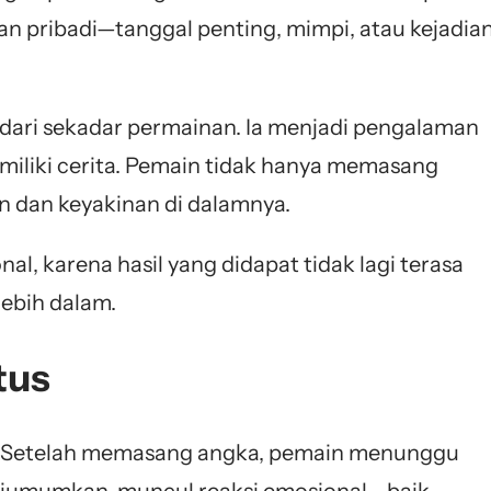
 pribadi—tanggal penting, mimpi, atau kejadia
 dari sekadar permainan. Ia menjadi pengalaman
miliki cerita. Pemain tidak hanya memasang
 dan keyakinan di dalamnya.
al, karena hasil yang didapat tidak lagi terasa
lebih dalam.
tus
g. Setelah memasang angka, pemain menunggu