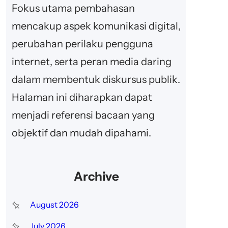
Fokus utama pembahasan
mencakup aspek komunikasi digital,
perubahan perilaku pengguna
internet, serta peran media daring
dalam membentuk diskursus publik.
Halaman ini diharapkan dapat
menjadi referensi bacaan yang
objektif dan mudah dipahami.
Archive
August 2026
July 2026