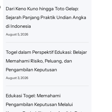
n
Dari Keno Kuno hingga Toto Gelap:
Sejarah Panjang Praktik Undian Angka
di Indonesia
August 5, 2026
Togel dalam Perspektif Edukasi: Belajar
Memahami Risiko, Peluang, dan
Pengambilan Keputusan
August 3, 2026
Edukasi Togel: Memahami
Pengambilan Keputusan Melalui