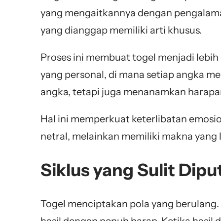
yang mengaitkannya dengan pengalaman
yang dianggap memiliki arti khusus.
Proses ini membuat togel menjadi lebih
yang personal, di mana setiap angka me
angka, tetapi juga menanamkan harapan
Hal ini memperkuat keterlibatan emosion
netral, melainkan memiliki makna yang 
Siklus yang Sulit Dipu
Togel menciptakan pola yang berulan