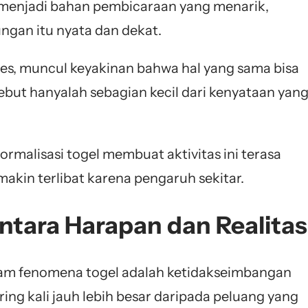
 menjadi bahan pembicaraan yang menarik,
gan itu nyata dan dekat.
es, muncul keyakinan bahwa hal yang sama bisa
rsebut hanyalah sebagian kecil dari kenyataan yan
alisasi togel membuat aktivitas ini terasa
makin terlibat karena pengaruh sekitar.
tara Harapan dan Realitas
alam fenomena togel adalah ketidakseimbangan
ring kali jauh lebih besar daripada peluang yang