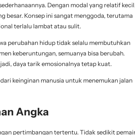
esederhanaannya. Dengan modal yang relatif kecil
g besar. Konsep ini sangat menggoda, terutama
nal terlalu lambat atau sulit.
ahwa perubahan hidup tidak selalu membutuhkan
men keberuntungan, semuanya bisa berubah.
rjadi, daya tarik emosionalnya tetap kuat.
l dari keinginan manusia untuk menemukan jalan
ihan Angka
engan pertimbangan tertentu. Tidak sedikit pemai