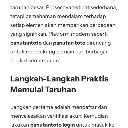
taruhan besar. Prosesnya terlihat sederhana,
tetapi pemahaman mendalam terhadap
setiap elemen akan memberikan perbedaan
yang signifikan. Platform modern seperti
panutantoto
dan
panutan toto
dirancang
untuk mendukung pemain dari berbagai
tingkat kemampuan.
Langkah-Langkah Praktis
Memulai Taruhan
Langkah pertama adalah mendaftar dan
menyelesaikan verifikasi akun. Kemudian
lakukan
panutantoto login
untuk masuk ke