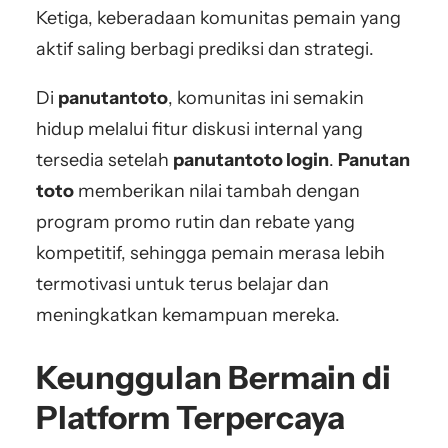
Ketiga, keberadaan komunitas pemain yang
aktif saling berbagi prediksi dan strategi.
Di
panutantoto
, komunitas ini semakin
hidup melalui fitur diskusi internal yang
tersedia setelah
panutantoto login
.
Panutan
toto
memberikan nilai tambah dengan
program promo rutin dan rebate yang
kompetitif, sehingga pemain merasa lebih
termotivasi untuk terus belajar dan
meningkatkan kemampuan mereka.
Keunggulan Bermain di
Platform Terpercaya