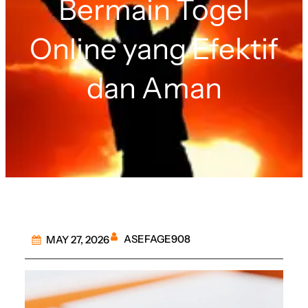
Bermain Togel
Online yang Efektif
dan Aman
ASEFAGE908
MAY 27, 2026