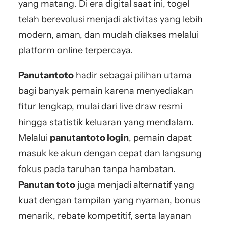
yang matang. Di era digital saat ini, togel
telah berevolusi menjadi aktivitas yang lebih
modern, aman, dan mudah diakses melalui
platform online terpercaya.
Panutantoto
hadir sebagai pilihan utama
bagi banyak pemain karena menyediakan
fitur lengkap, mulai dari live draw resmi
hingga statistik keluaran yang mendalam.
Melalui
panutantoto login
, pemain dapat
masuk ke akun dengan cepat dan langsung
fokus pada taruhan tanpa hambatan.
Panutan toto
juga menjadi alternatif yang
kuat dengan tampilan yang nyaman, bonus
menarik, rebate kompetitif, serta layanan