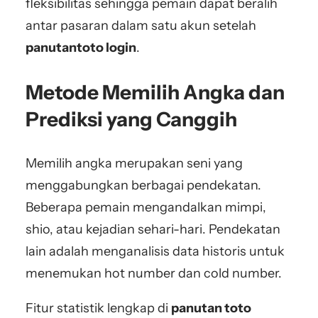
fleksibilitas sehingga pemain dapat beralih
antar pasaran dalam satu akun setelah
panutantoto login
.
Metode Memilih Angka dan
Prediksi yang Canggih
Memilih angka merupakan seni yang
menggabungkan berbagai pendekatan.
Beberapa pemain mengandalkan mimpi,
shio, atau kejadian sehari-hari. Pendekatan
lain adalah menganalisis data historis untuk
menemukan hot number dan cold number.
Fitur statistik lengkap di
panutan toto