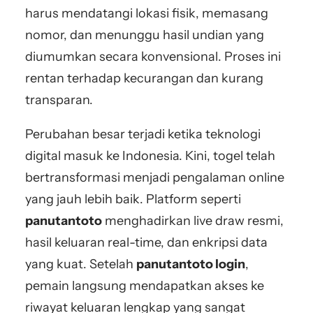
harus mendatangi lokasi fisik, memasang
nomor, dan menunggu hasil undian yang
diumumkan secara konvensional. Proses ini
rentan terhadap kecurangan dan kurang
transparan.
Perubahan besar terjadi ketika teknologi
digital masuk ke Indonesia. Kini, togel telah
bertransformasi menjadi pengalaman online
yang jauh lebih baik. Platform seperti
panutantoto
menghadirkan live draw resmi,
hasil keluaran real-time, dan enkripsi data
yang kuat. Setelah
panutantoto login
,
pemain langsung mendapatkan akses ke
riwayat keluaran lengkap yang sangat