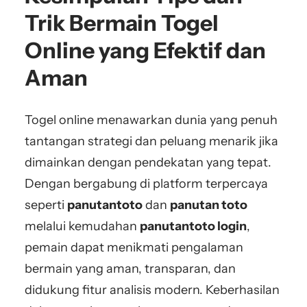
Trik Bermain Togel
Online yang Efektif dan
Aman
Togel online menawarkan dunia yang penuh
tantangan strategi dan peluang menarik jika
dimainkan dengan pendekatan yang tepat.
Dengan bergabung di platform terpercaya
seperti
panutantoto
dan
panutan toto
melalui kemudahan
panutantoto login
,
pemain dapat menikmati pengalaman
bermain yang aman, transparan, dan
didukung fitur analisis modern. Keberhasilan