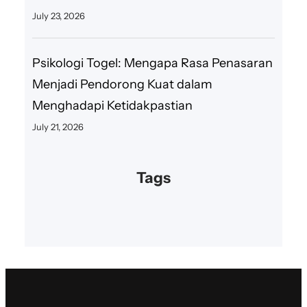
July 23, 2026
Psikologi Togel: Mengapa Rasa Penasaran
Menjadi Pendorong Kuat dalam
Menghadapi Ketidakpastian
July 21, 2026
Tags