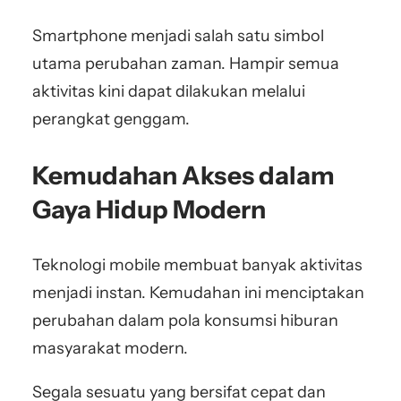
Smartphone menjadi salah satu simbol
utama perubahan zaman. Hampir semua
aktivitas kini dapat dilakukan melalui
perangkat genggam.
Kemudahan Akses dalam
Gaya Hidup Modern
Teknologi mobile membuat banyak aktivitas
menjadi instan. Kemudahan ini menciptakan
perubahan dalam pola konsumsi hiburan
masyarakat modern.
Segala sesuatu yang bersifat cepat dan