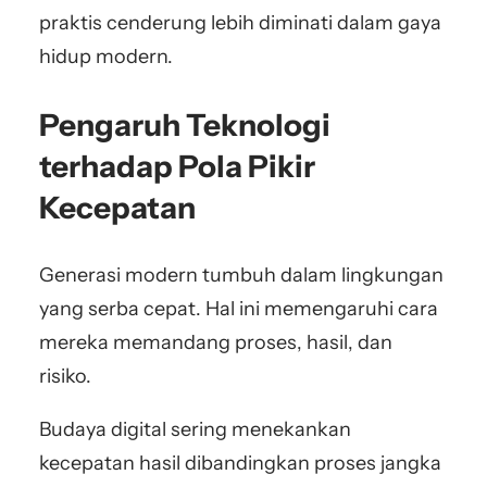
praktis cenderung lebih diminati dalam gaya
hidup modern.
Pengaruh Teknologi
terhadap Pola Pikir
Kecepatan
Generasi modern tumbuh dalam lingkungan
yang serba cepat. Hal ini memengaruhi cara
mereka memandang proses, hasil, dan
risiko.
Budaya digital sering menekankan
kecepatan hasil dibandingkan proses jangka