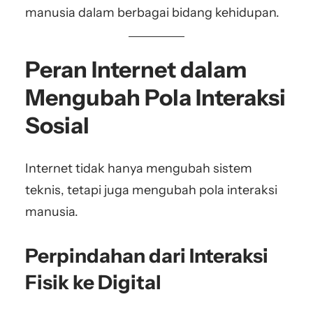
manusia dalam berbagai bidang kehidupan.
Peran Internet dalam
Mengubah Pola Interaksi
Sosial
Internet tidak hanya mengubah sistem
teknis, tetapi juga mengubah pola interaksi
manusia.
Perpindahan dari Interaksi
Fisik ke Digital