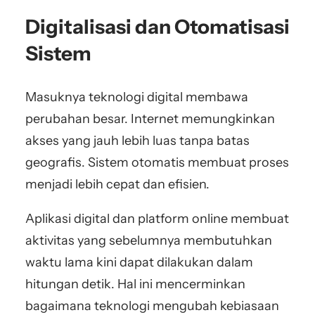
Digitalisasi dan Otomatisasi
Sistem
Masuknya teknologi digital membawa
perubahan besar. Internet memungkinkan
akses yang jauh lebih luas tanpa batas
geografis. Sistem otomatis membuat proses
menjadi lebih cepat dan efisien.
Aplikasi digital dan platform online membuat
aktivitas yang sebelumnya membutuhkan
waktu lama kini dapat dilakukan dalam
hitungan detik. Hal ini mencerminkan
bagaimana teknologi mengubah kebiasaan