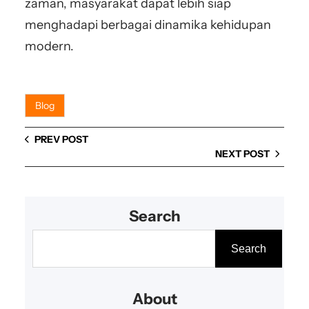
zaman, masyarakat dapat lebih siap
menghadapi berbagai dinamika kehidupan
modern.
Blog
PREV POST
NEXT POST
Search
S
Search
e
a
About
r