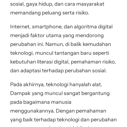
sosial, gaya hidup, dan cara masyarakat
memandang peluang serta risiko.
Internet, smartphone, dan algoritma digital
menjadi faktor utama yang mendorong
perubahan ini. Namun, di balik kemudahan
teknologi, muncul tantangan baru seperti
kebutuhan literasi digital, pemahaman risiko,
dan adaptasi terhadap perubahan sosial.
Pada akhirnya, teknologi hanyalah alat.
Dampak yang muncul sangat bergantung
pada bagaimana manusia
menggunakannya. Dengan pemahaman
yang baik terhadap teknologi dan perubahan