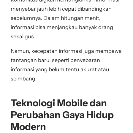
menyebar jauh lebih cepat dibandingkan
sebelumnya. Dalam hitungan menit,
informasi bisa menjangkau banyak orang
sekaligus.
Namun, kecepatan informasi juga membawa
tantangan baru, seperti penyebaran
informasi yang belum tentu akurat atau
seimbang.
Teknologi Mobile dan
Perubahan Gaya Hidup
Modern