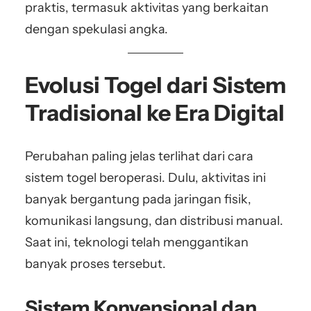
praktis, termasuk aktivitas yang berkaitan
dengan spekulasi angka.
Evolusi Togel dari Sistem
Tradisional ke Era Digital
Perubahan paling jelas terlihat dari cara
sistem togel beroperasi. Dulu, aktivitas ini
banyak bergantung pada jaringan fisik,
komunikasi langsung, dan distribusi manual.
Saat ini, teknologi telah menggantikan
banyak proses tersebut.
Sistem Konvensional dan