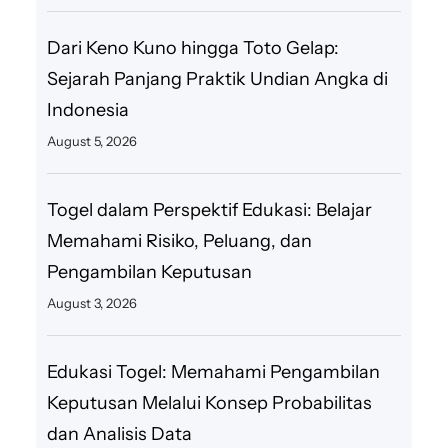
Dari Keno Kuno hingga Toto Gelap:
Sejarah Panjang Praktik Undian Angka di
Indonesia
August 5, 2026
Togel dalam Perspektif Edukasi: Belajar
Memahami Risiko, Peluang, dan
Pengambilan Keputusan
August 3, 2026
Edukasi Togel: Memahami Pengambilan
Keputusan Melalui Konsep Probabilitas
dan Analisis Data