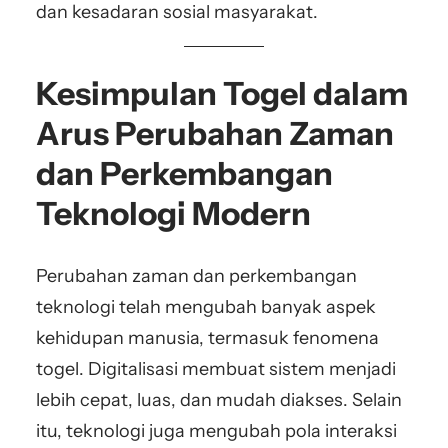
dan kesadaran sosial masyarakat.
Kesimpulan Togel dalam
Arus Perubahan Zaman
dan Perkembangan
Teknologi Modern
Perubahan zaman dan perkembangan
teknologi telah mengubah banyak aspek
kehidupan manusia, termasuk fenomena
togel. Digitalisasi membuat sistem menjadi
lebih cepat, luas, dan mudah diakses. Selain
itu, teknologi juga mengubah pola interaksi