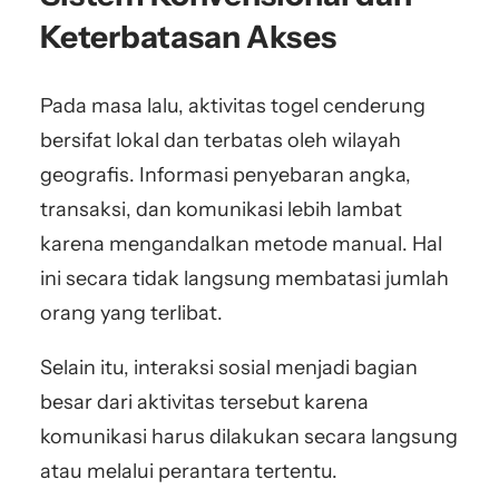
Keterbatasan Akses
Pada masa lalu, aktivitas togel cenderung
bersifat lokal dan terbatas oleh wilayah
geografis. Informasi penyebaran angka,
transaksi, dan komunikasi lebih lambat
karena mengandalkan metode manual. Hal
ini secara tidak langsung membatasi jumlah
orang yang terlibat.
Selain itu, interaksi sosial menjadi bagian
besar dari aktivitas tersebut karena
komunikasi harus dilakukan secara langsung
atau melalui perantara tertentu.