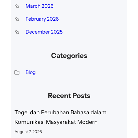
March 2026
February 2026
December 2025
Categories
Blog
Recent Posts
Togel dan Perubahan Bahasa dalam
Komunikasi Masyarakat Modern
August 7, 2026