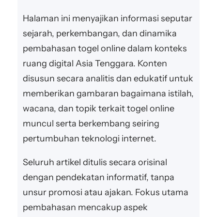
c
Halaman ini menyajikan informasi seputar
h
sejarah, perkembangan, dan dinamika
pembahasan togel online dalam konteks
ruang digital Asia Tenggara. Konten
disusun secara analitis dan edukatif untuk
memberikan gambaran bagaimana istilah,
wacana, dan topik terkait togel online
muncul serta berkembang seiring
pertumbuhan teknologi internet.
Seluruh artikel ditulis secara orisinal
dengan pendekatan informatif, tanpa
unsur promosi atau ajakan. Fokus utama
pembahasan mencakup aspek