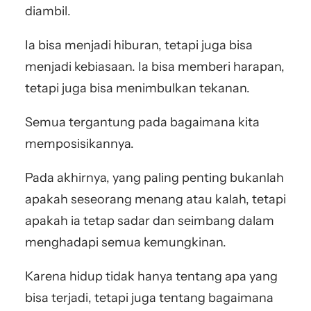
diambil.
Ia bisa menjadi hiburan, tetapi juga bisa
menjadi kebiasaan. Ia bisa memberi harapan,
tetapi juga bisa menimbulkan tekanan.
Semua tergantung pada bagaimana kita
memposisikannya.
Pada akhirnya, yang paling penting bukanlah
apakah seseorang menang atau kalah, tetapi
apakah ia tetap sadar dan seimbang dalam
menghadapi semua kemungkinan.
Karena hidup tidak hanya tentang apa yang
bisa terjadi, tetapi juga tentang bagaimana