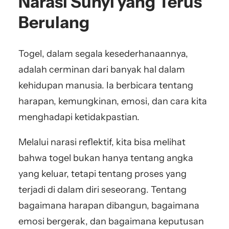
Narasi Sunyi yang Terus
Berulang
Togel, dalam segala kesederhanaannya,
adalah cerminan dari banyak hal dalam
kehidupan manusia. Ia berbicara tentang
harapan, kemungkinan, emosi, dan cara kita
menghadapi ketidakpastian.
Melalui narasi reflektif, kita bisa melihat
bahwa togel bukan hanya tentang angka
yang keluar, tetapi tentang proses yang
terjadi di dalam diri seseorang. Tentang
bagaimana harapan dibangun, bagaimana
emosi bergerak, dan bagaimana keputusan