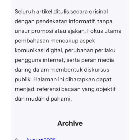
Seluruh artikel ditulis secara orisinal
dengan pendekatan informatif, tanpa
unsur promosi atau ajakan. Fokus utama
pembahasan mencakup aspek
komunikasi digital, perubahan perilaku
pengguna internet, serta peran media
daring dalam membentuk diskursus
publik. Halaman ini diharapkan dapat
menjadi referensi bacaan yang objektif
dan mudah dipahami.
Archive