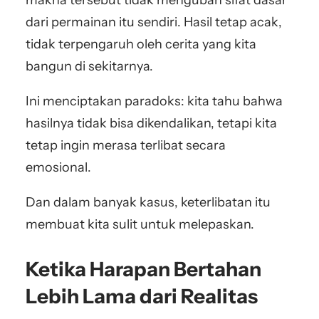
makna tersebut tidak mengubah sifat dasar
dari permainan itu sendiri. Hasil tetap acak,
tidak terpengaruh oleh cerita yang kita
bangun di sekitarnya.
Ini menciptakan paradoks: kita tahu bahwa
hasilnya tidak bisa dikendalikan, tetapi kita
tetap ingin merasa terlibat secara
emosional.
Dan dalam banyak kasus, keterlibatan itu
membuat kita sulit untuk melepaskan.
Ketika Harapan Bertahan
Lebih Lama dari Realitas