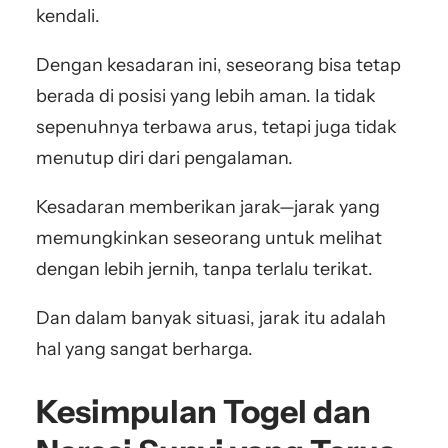
kendali.
Dengan kesadaran ini, seseorang bisa tetap
berada di posisi yang lebih aman. Ia tidak
sepenuhnya terbawa arus, tetapi juga tidak
menutup diri dari pengalaman.
Kesadaran memberikan jarak—jarak yang
memungkinkan seseorang untuk melihat
dengan lebih jernih, tanpa terlalu terikat.
Dan dalam banyak situasi, jarak itu adalah
hal yang sangat berharga.
Kesimpulan Togel dan