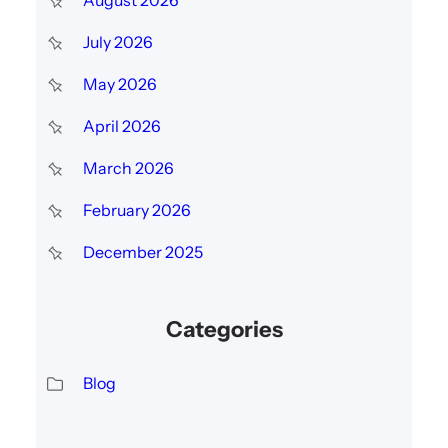
August 2026
July 2026
May 2026
April 2026
March 2026
February 2026
December 2025
Categories
Blog